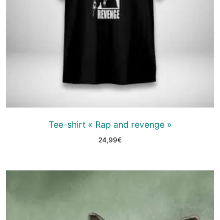
Tee-shirt « Rap and revenge »
24,99
€