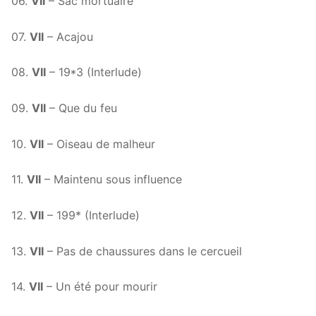
06.
VII
– Sac mortuaire
07.
VII
– Acajou
08.
VII
– 19*3 (Interlude)
09.
VII
– Que du feu
10.
VII
– Oiseau de malheur
11.
VII
– Maintenu sous influence
12.
VII
– 199* (Interlude)
13.
VII
– Pas de chaussures dans le cercueil
14.
VII
– Un été pour mourir