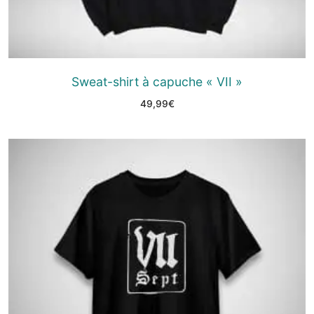
Sweat-shirt à capuche « VII »
49,99
€