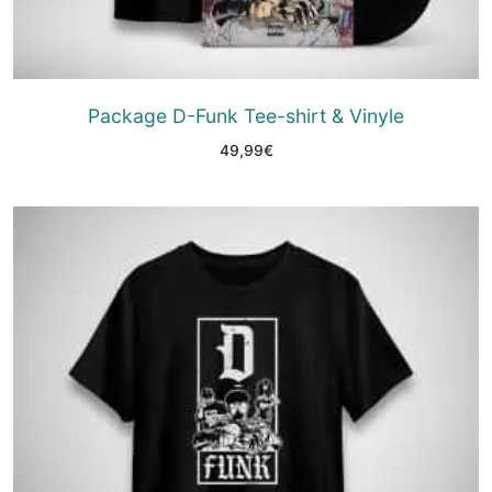
Package D-Funk Tee-shirt & Vinyle
49,99
€