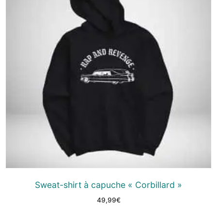
Sweat-shirt à capuche « Corbillard »
49,99
€