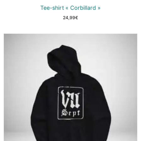
Tee-shirt « Corbillard »
24,99
€