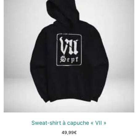
Sweat-shirt à capuche « VII »
49,99
€