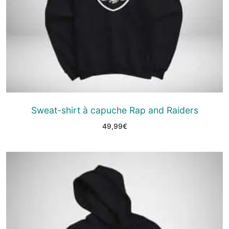
Sweat-shirt à capuche Rap and Raiders
49,99
€