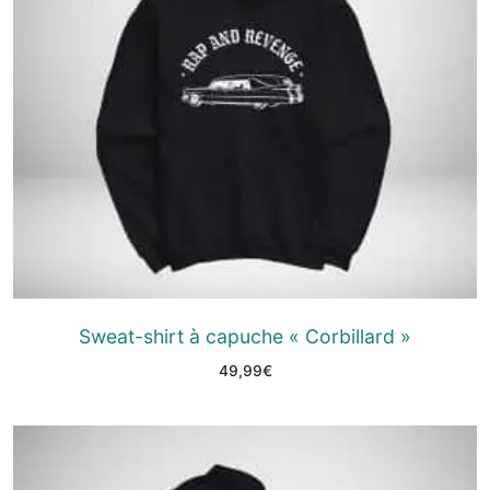
Sweat-shirt à capuche « Corbillard »
49,99
€