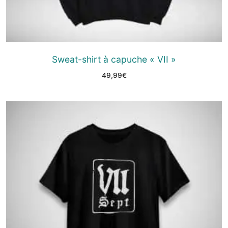
Sweat-shirt à capuche « VII »
49,99
€