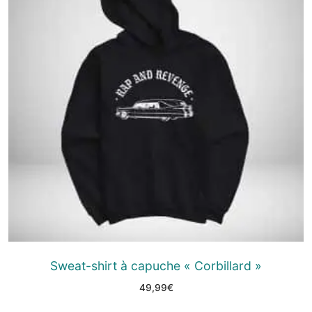
Sweat-shirt à capuche « Corbillard »
49,99
€