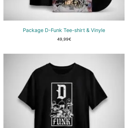
Package D-Funk Tee-shirt & Vinyle
49,99
€