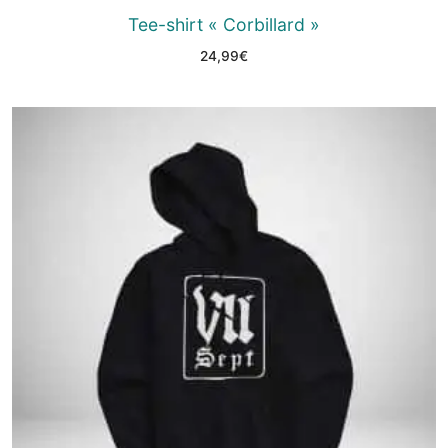
Tee-shirt « Corbillard »
24,99
€