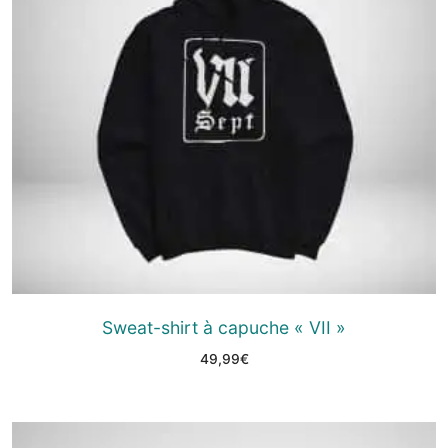
Sweat-shirt à capuche « VII »
49,99
€