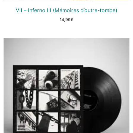
VII – Inferno III (Mémoires d’outre-tombe)
14,99
€