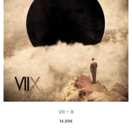
VII – X
14,99
€