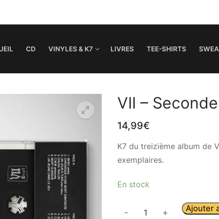
UEIL
CD
VINYLES & K7
LIVRES
TEE-SHIRTS
SWEA
VII – Seconde
14,99
€
K7 du treizième album de V
exemplaires.
En stock
Ajouter 
-
+