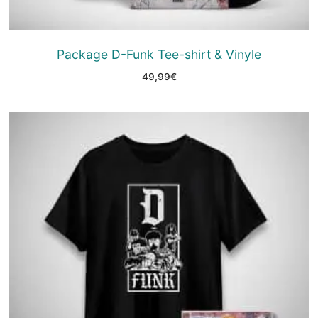
Package D-Funk Tee-shirt & Vinyle
49,99
€