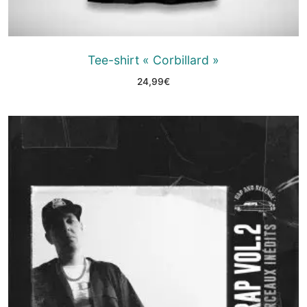
Tee-shirt « Corbillard »
24,99
€