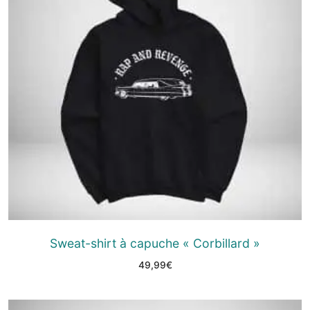
Sweat-shirt à capuche « Corbillard »
49,99
€