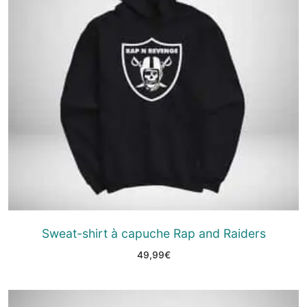
Sweat-shirt à capuche Rap and Raiders
49,99
€