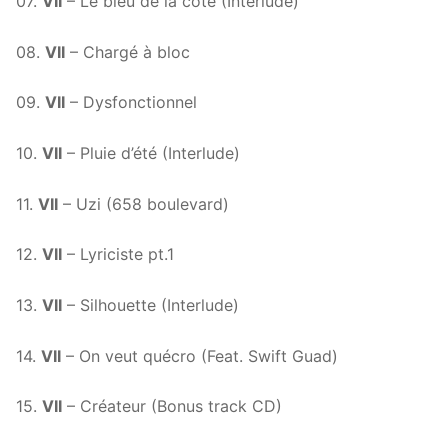
07.
VII
– Le bleu de la côte (Interlude)
08.
VII
– Chargé à bloc
09.
VII
– Dysfonctionnel
10.
VII
– Pluie d’été (Interlude)
11.
VII
– Uzi (658 boulevard)
12.
VII
– Lyriciste pt.1
13.
VII
– Silhouette (Interlude)
14.
VII
– On veut quécro (Feat. Swift Guad)
15.
VII
– Créateur (Bonus track CD)