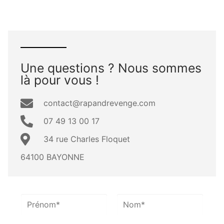
Une questions ? Nous sommes
là pour vous !
contact@rapandrevenge.com
07 49 13 00 17
34 rue Charles Floquet
64100 BAYONNE
N
o
P
N