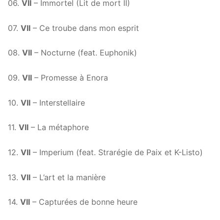
06.
VII
– Immortel (Lit de mort II)
07.
VII
– Ce troube dans mon esprit
08.
VII
– Nocturne (feat. Euphonik)
09.
VII
– Promesse à Enora
10.
VII
– Interstellaire
11.
VII
– La métaphore
12.
VII
– Imperium (feat. Strarégie de Paix et K-Listo)
13.
VII
– L’art et la manière
14.
VII
– Capturées de bonne heure